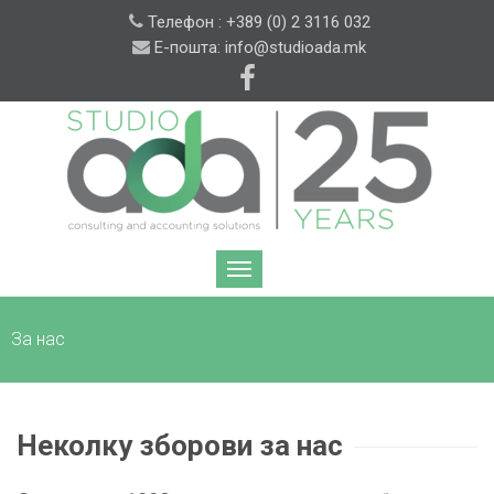
Телефон : +389 (0) 2 3116 032
Е-пошта: info@studioada.mk
За нас
Неколку зборови за нас