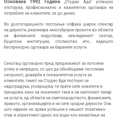
Основана 1992 година
„Студио Ада“ успешно
опстојува, професионално и квалитетно одговара на
потребите на клиентите, се до денес.
Во долгогодишното постоење опфаќа широк спектар
на дејности, реализира многубројни проекти во областа
на филмската индустрија, невладиниот сектор,
буџетски институции, стопанство итн., кадешто
беспрекорно одговара на бараните услуги.
Секогаш одговорно пред предизвикот за поголем
успех и напредок, со цел да обезбедиме поголема
сигурност, доверба и поквалитетна услуга за
клиентите, тимот на Студио Ада постојно се
надоградува, усовршува, ги прати сите новитети и
трендови, како на локалниот така и на светскиот пазар
на услуги, од областа на сметководството, финансиите,
правото, организацијата и на сите сродни дејности. Она
што највеќе не прави успешни е нашиот позитивен
став и коректниот однос кој води кон изнаоѓање на