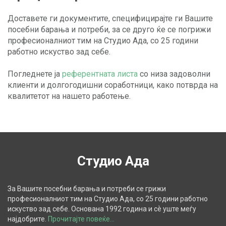
Доставете ги документите, специфицирајте ги Вашите
посебни барања и потреби, за се другo ќе се погрижи
професионалниот тим на Студио Ада, со 25 години
работно искуство зад себе.
Погледнете ја
референтната листа
со низа задоволни
клиенти и долгогодишни соработници, како потврда на
квалитетот на нашето работење.
Студио Ада
За Вашите посебни барања и потреби се грижи
професионалниот тим на Студио Ада, со 25 години работно
искуство зад себе. Основана 1992 година и сѐ уште меѓу
најдобрите.
Прочитајте повеќе...